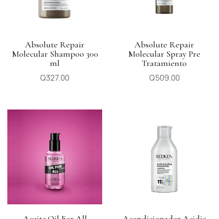
Absolute Repair
Absolute Repair
Molecular Shampoo 300
Molecular Spray Pre
ml
Tratamiento
Q
327.00
Q
509.00
Aceite Oil For All
Acondicionador Acidic