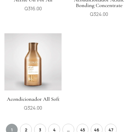
Bonding Concentrate
Q
316.00
Q
324.00
Acondicionador All Soft
Q
324.00
1
2
3
4
…
45
46
47