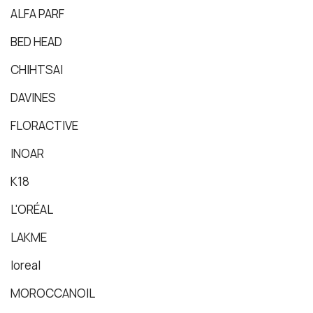
ALFA PARF
BED HEAD
CHIHTSAI
DAVINES
FLORACTIVE
INOAR
K18
L'ORÉAL
LAKME
loreal
MOROCCANOIL