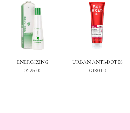
ENERGIZING
URBAN ANTI+DOTES
Q
225.00
Q
189.00