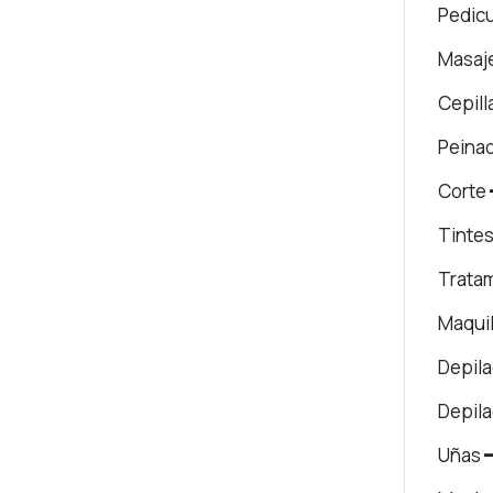
Pedic
Masaj
Cepill
Peina
Corte
Tinte
Trata
Maquil
Depila
Depil
Uñas