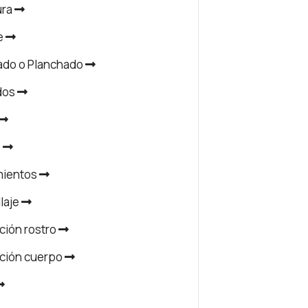
ura
e
ado o Planchado
dos
s
mientos
laje
ción rostro
ación cuerpo