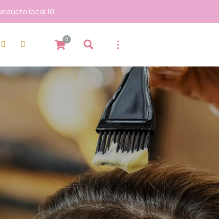
ueducto local 10
0