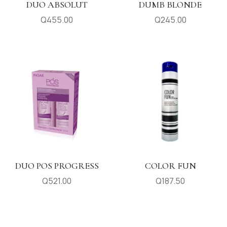
DUO ABSOLUT
DUMB BLONDE
Q
455.00
Q
245.00
DUO POS PROGRESS
COLOR FUN
Q
521.00
Q
187.50