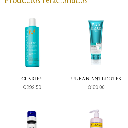
CLARIFY
URBAN ANTI+DOTES
Q
292.50
Q
189.00