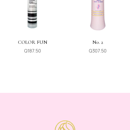
COLOR FUN
No. 2
Q
187.50
Q
307.50