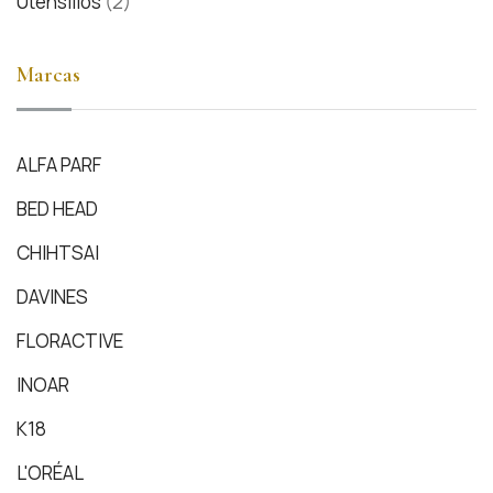
Utensilios
(2)
Marcas
ALFA PARF
BED HEAD
CHIHTSAI
DAVINES
FLORACTIVE
INOAR
K18
L'ORÉAL