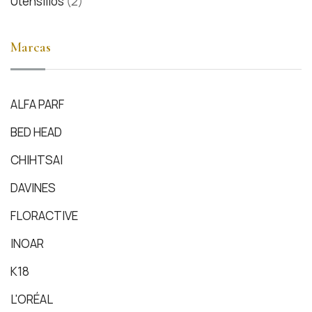
Utensilios
(2)
Marcas
ALFA PARF
BED HEAD
CHIHTSAI
DAVINES
FLORACTIVE
INOAR
K18
L'ORÉAL