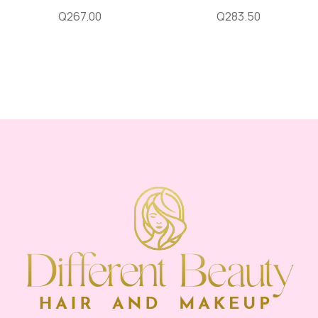
Q
267.00
Q
283.50