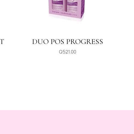
T
DUO POS PROGRESS
Q
521.00