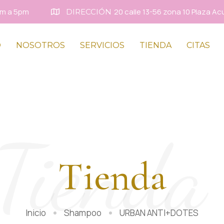
8am a 5pm
20 calle 13-56 zona 10 Plaza Ac
DIRECCIÓN
O
NOSOTROS
SERVICIOS
TIENDA
CITAS
Tienda
Tienda
Inicio
Shampoo
URBAN ANTI+DOTES