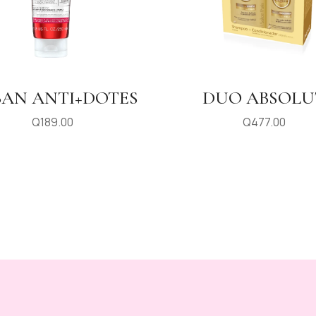
AN ANTI+DOTES
DUO ABSOLU
Q
189.00
Q
477.00