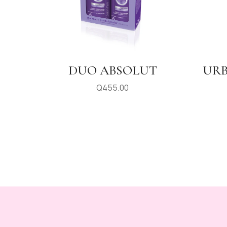
DUO ABSOLUT
URB
Q
455.00