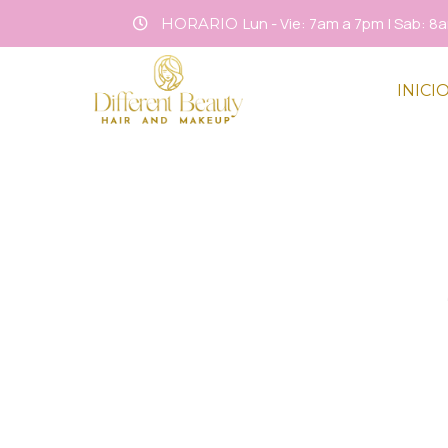
Lun - Vie: 7am a 7pm | Sab: 
HORARIO
INICI