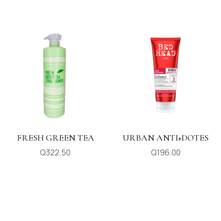
FRESH GREEN TEA
URBAN ANTI+DOTES
Q
322.50
Q
196.00