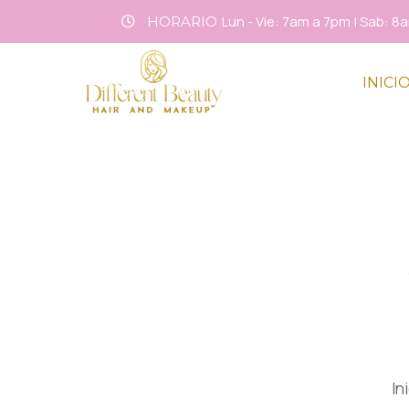
Lun - Vie: 7am a 7pm | Sab: 
HORARIO
INICI
In