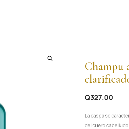
Champu a
clarificad
Q
327.00
La caspa se caracte
del cuero cabelludo