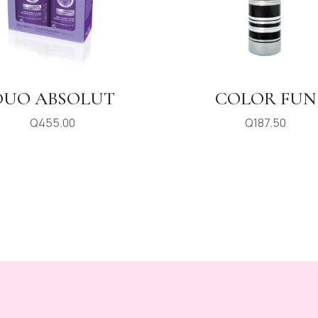
DUO ABSOLUT
COLOR FUN
Q
455.00
Q
187.50