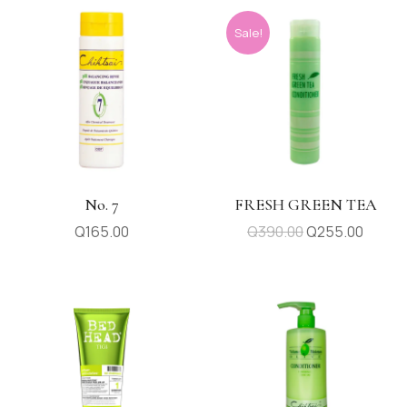
Sale!
No. 7
FRESH GREEN TEA
Q
165.00
Q
390.00
Q
255.00