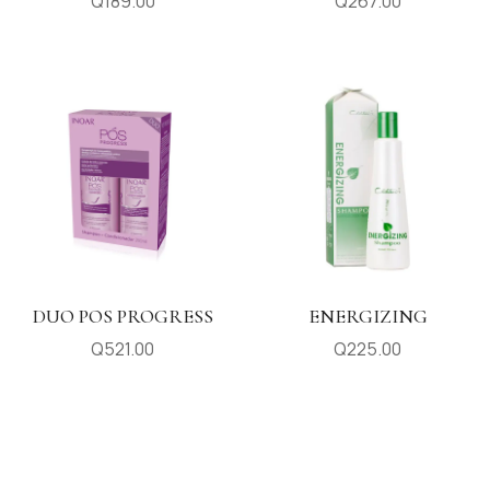
Q
189.00
Q
267.00
DUO POS PROGRESS
ENERGIZING
Q
521.00
Q
225.00