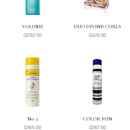
VOLUME
DUO DIVINE CURLS
Q
292.50
Q
419.00
No. 2
COLOR FUN
Q
165.00
Q
187.50