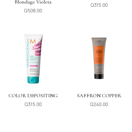
Blondage Violeta
Q
315.00
Q
508.00
COLOR DEPOSITING
SAFFRON COPPER
Q
315.00
Q
240.00