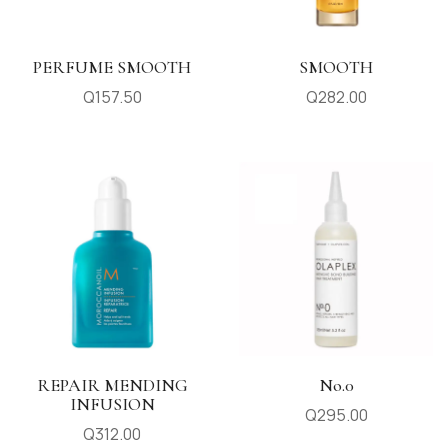
PERFUME SMOOTH
SMOOTH
Q
157.50
Q
282.00
REPAIR MENDING
No.0
INFUSION
Q
295.00
Q
312.00