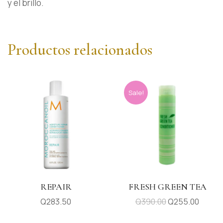
y el brillo.
Productos relacionados
Sale!
REPAIR
FRESH GREEN TEA
Q
283.50
Q
390.00
Q
255.00