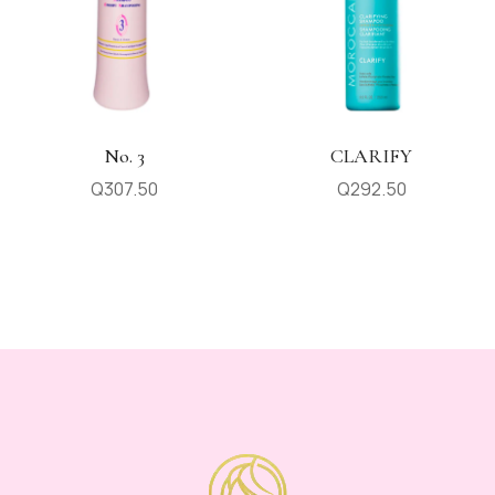
No. 3
CLARIFY
Q
307.50
Q
292.50