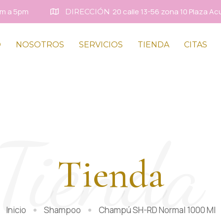
8am a 5pm
20 calle 13-56 zona 10 Plaza Ac
DIRECCIÓN
O
NOSOTROS
SERVICIOS
TIENDA
CITAS
Tienda
Tienda
Inicio
Shampoo
Champú SH-RD Normal 1000 Ml