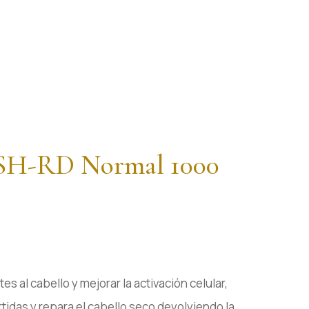
SH-RD Normal 1000
s al cabello y mejorar la activación celular,
tidas y repara el cabello seco devolviendo la