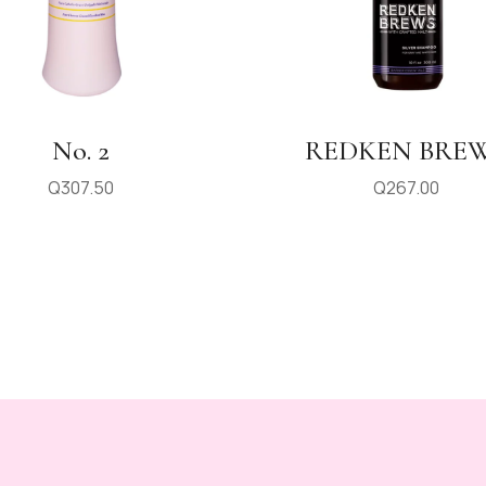
No. 2
REDKEN BRE
Q
307.50
Q
267.00