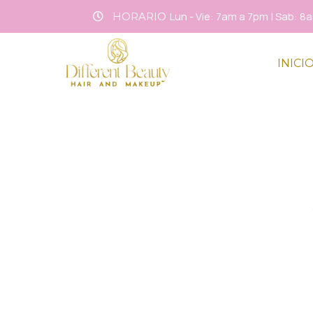
Lun - Vie: 7am a 7pm | Sab: 
HORARIO
INICI