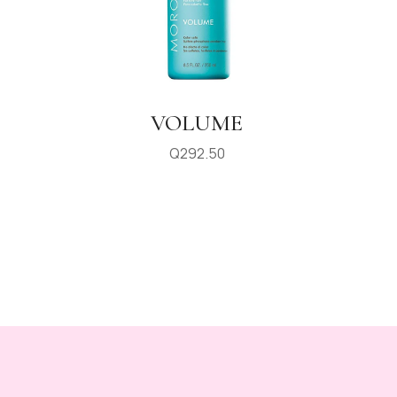
VOLUME
Q
292.50