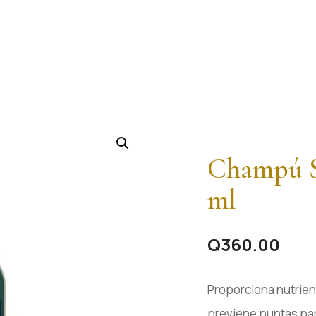
Champú 
ml
Q
360.00
Proporciona nutriente
previene puntas par