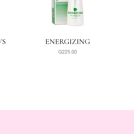
WS
ENERGIZING
Q
225.00