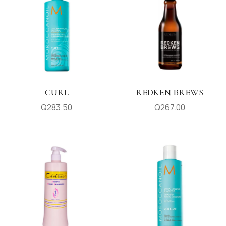
CURL
REDKEN BREWS
Q
283.50
Q
267.00