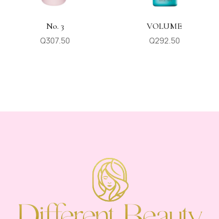
No. 3
VOLUME
Q
307.50
Q
292.50